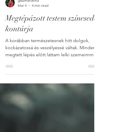
gaszmarianna
Mar 4
4 min read
Megtépázott testem színesedő
kontúrja
A korábban természetesnek hitt dolgok,
kockázatossá és veszélyessé váltak. Minden
megtett lépés előtt láttam lelki szemeimmel
a lehetséges következményt: csúfos kudarc.
Láttam, ahogy elbukom. Így már az elindulás
előtt feladtam. Testem megfeszült, állandó
készenlétben állt.