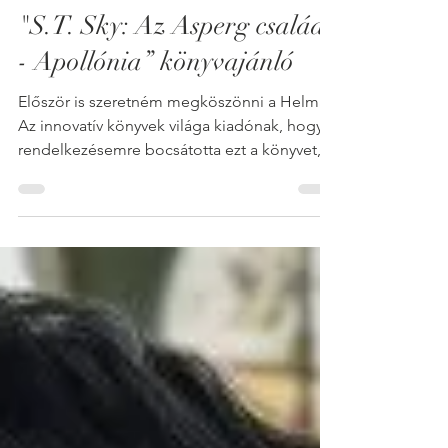
gaszmarianna
Aug 12, 2025
2 min read
"S.T. Sky: Az Asperg család
- Apollónia” könyvajánló
Először is szeretném megköszönni a Helma -
Az innovatív könyvek világa kiadónak, hogy a
rendelkezésemre bocsátotta ezt a könyvet,...