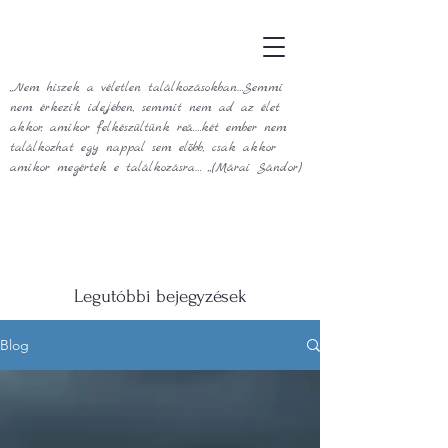
„Nem hiszek a véletlen találkozásokban…Semmi
nem érkezik idejében, semmit nem ad az élet
akkor, amikor felkészültünk reá.…két ember nem
találkozhat egy nappal sem előbb, csak akkor
amikor megértek e találkozásra… „(Márai Sándor)
Legutóbbi bejegyzések
Blog