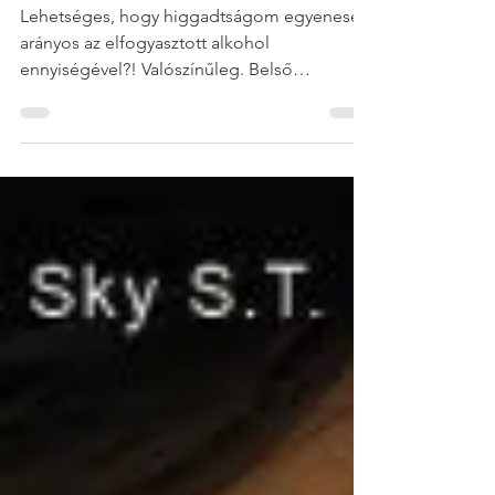
Dec 28, 2025
4 min read
Egymás tükrei
Lehetséges, hogy higgadtságom egyenesen
arányos az elfogyasztott alkohol
ennyiségével?! Valószínűleg. Belső
okfejtésemen elmosolyodom. A velem
szemben ülő tökéletesség látszatát keltő
család női tagja, lesújtó pillantással
nyugtázza újabb italom megérkezését.
Tekintete maga a modernkori inkvizíció.