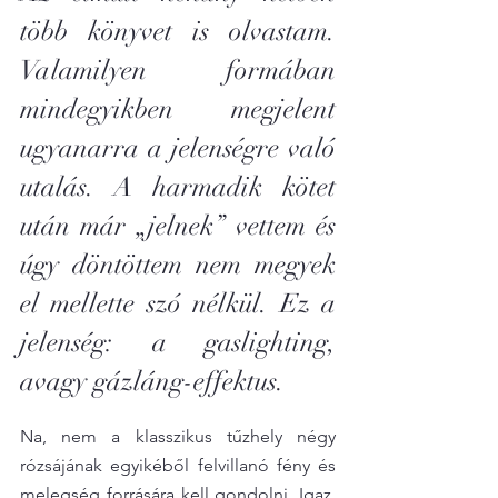
több könyvet is olvastam. 
Valamilyen formában 
mindegyikben megjelent 
ugyanarra a jelenségre való 
utalás. A harmadik kötet 
után már „jelnek” vettem és 
úgy döntöttem nem megyek 
el mellette szó nélkül. Ez a 
jelenség: a gaslighting, 
avagy gázláng-effektus.
Na, nem a klasszikus tűzhely négy 
rózsájának egyikéből felvillanó fény és 
melegség forrására kell gondolni. Igaz, 