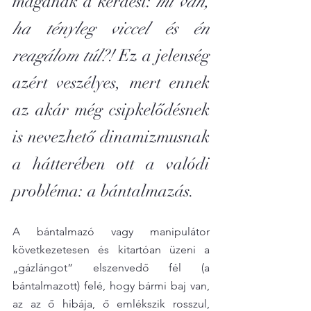
magának a kérdést: 
mi van, 
ha tényleg viccel és én 
reagálom túl?!
 Ez a jelenség 
azért veszélyes, mert ennek 
az akár még csipkelődésnek 
is nevezhető dinamizmusnak 
a hátterében ott a valódi 
probléma: a bántalmazás.
A bántalmazó vagy manipulátor 
következetesen és kitartóan üzeni a 
„gázlángot” elszenvedő fél (a 
bántalmazott) felé, hogy bármi baj van, 
az az ő hibája, ő emlékszik rosszul, 