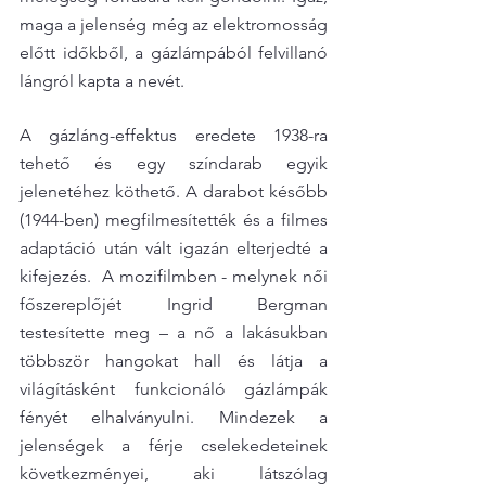
maga a jelenség még az elektromosság 
előtt időkből, a gázlámpából felvillanó 
lángról kapta a nevét.
A gázláng-effektus eredete 1938-ra 
tehető és egy színdarab egyik 
jelenetéhez köthető. A darabot később 
(1944-ben) megfilmesítették és a filmes 
adaptáció után vált igazán elterjedté a 
kifejezés.  A mozifilmben - melynek női 
főszereplőjét Ingrid Bergman 
testesítette meg – a nő a lakásukban 
többször hangokat hall és látja a 
világításként funkcionáló gázlámpák 
fényét elhalványulni. Mindezek a 
jelenségek a férje cselekedeteinek 
következményei, aki látszólag 