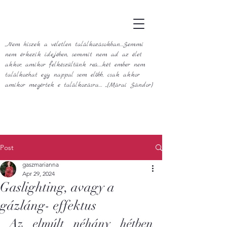
„Nem hiszek a véletlen találkozásokban…Semmi
nem érkezik idejében, semmit nem ad az élet
akkor, amikor felkészültünk reá.…két ember nem
találkozhat egy nappal sem előbb, csak akkor
amikor megértek e találkozásra… „(Márai Sándor)
Post
gaszmarianna
Apr 29, 2024
Gaslighting, avagy a
gázláng- effektus
Az elmúlt néhány hétben 