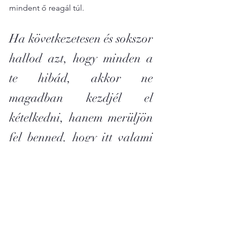
mindent ő reagál túl.
Ha következetesen és sokszor 
hallod azt, hogy minden a 
te hibád, akkor ne 
magadban kezdjél el 
kételkedni, hanem merüljön 
fel benned, hogy itt valami 
nagyon nincsen rendben, 
mert 
rengeteg ember él még 
a földön és nem lehet 
minden a világon csak a te 