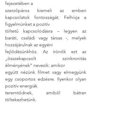
fejezetében a
szerzőpáros kiemeli az emberi 
kapcsolatok fontosságát. Felhívja a 
figyelmünket a pozitív
töltetű kapcsolódásra – legyen az 
baráti, családi vagy társas -, melyek 
hozzájárulnak az egyéni
fejlődésünkhöz. Az írónők ezt az 
„összekapcsolt szinkronitás 
élményének” nevezik: amikor
együtt nézünk filmet vagy elmegyünk 
egy csoportos edzésre. Ilyenkor olyan 
pozitív energiák
teremtődnek, amiből bátran 
töltekezhetünk.