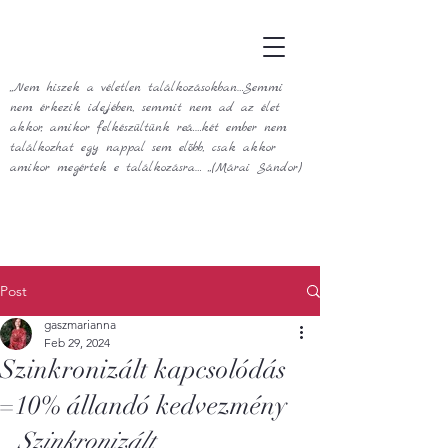
„Nem hiszek a véletlen találkozásokban…Semmi
nem érkezik idejében, semmit nem ad az élet
akkor, amikor felkészültünk reá.…két ember nem
találkozhat egy nappal sem előbb, csak akkor
amikor megértek e találkozásra… „(Márai Sándor)
Post
gaszmarianna
Feb 29, 2024
Szinkronizált kapcsolódás
=10% állandó kedvezmény
Szinkronizált 