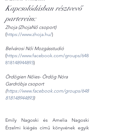
Kapcsolódásban résztvevő 
partereim:
Zhoja (ZhojaNő csoport)
(
https://www.zhoja.hu/
)
Belvárosi Női Mozgásstudió
(
https://www.facebook.com/groups/648
818148944893
)
Ördögien Nőies- Ördög Nóra 
Gardróbja csoport 
(
https://www.facebook.com/groups/648
818148944893
)
Emily Nagoski és Amelia Nagoski 
Érzelmi kiégés című könyvének egyik 