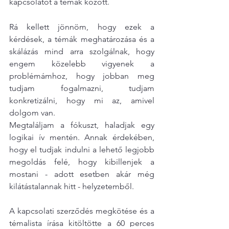
kapcsolatot a témák között. 
Rá kellett jönnöm, hogy ezek a 
kérdések, a témák meghatározása és a 
skálázás mind arra szolgálnak, hogy 
engem közelebb vigyenek a 
problémámhoz, hogy jobban meg 
tudjam fogalmazni, tudjam 
konkretizálni, hogy mi az, amivel 
dolgom van. 
Megtaláljam a fókuszt, haladjak egy 
logikai ív mentén. Annak érdekében, 
hogy el tudjak indulni a lehető legjobb 
megoldás felé, hogy kibillenjek a 
mostani - adott esetben akár még 
kilátástalannak hitt - helyzetemből.
A kapcsolati szerződés megkötése és a 
témalista írása kitöltötte a 60 perces 