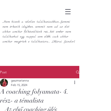
„Nem hiszek a véletlen találkozásokban…Semmi
nem érkezik idejében, semmit nem ad az élet
akkor, amikor felkészültünk reá.…két ember nem
találkozhat egy nappal sem előbb, csak akkor
amikor megértek e találkozásra… „(Márai Sándor)
Post
gaszmarianna
Feb 15, 2024
A coaching folyamata- 4.
rész- a témalista
Az első coaching ülés 