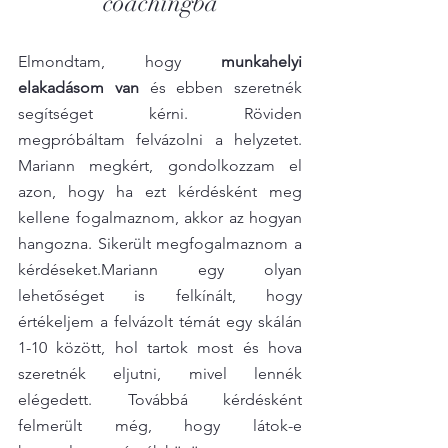
coachingba
Elmondtam, hogy 
munkahelyi 
elakadásom van
 és ebben szeretnék 
segítséget kérni. Röviden 
megpróbáltam felvázolni a helyzetet. 
Mariann megkért, gondolkozzam el 
azon, hogy ha ezt kérdésként meg 
kellene fogalmaznom, akkor az hogyan 
hangozna. Sikerült megfogalmaznom a 
kérdéseket.Mariann egy olyan 
lehetőséget is felkínált, hogy 
értékeljem a felvázolt témát egy skálán 
1-10 között, hol tartok most és hova 
szeretnék eljutni, mivel lennék 
elégedett. Továbbá kérdésként 
felmerült még, hogy látok-e 