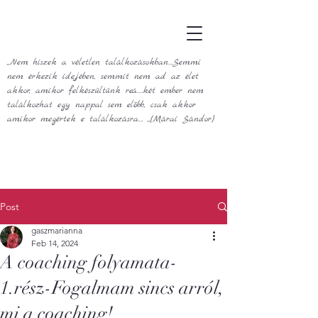
„Nem hiszek a véletlen találkozásokban…Semmi
nem érkezik idejében, semmit nem ad az élet
akkor, amikor felkészültünk reá.…két ember nem
találkozhat egy nappal sem előbb, csak akkor
amikor megértek e találkozásra… „(Márai Sándor)
Post
gaszmarianna
Feb 14, 2024
A coaching folyamata-
1.rész-Fogalmam sincs arról,
mi a coaching!