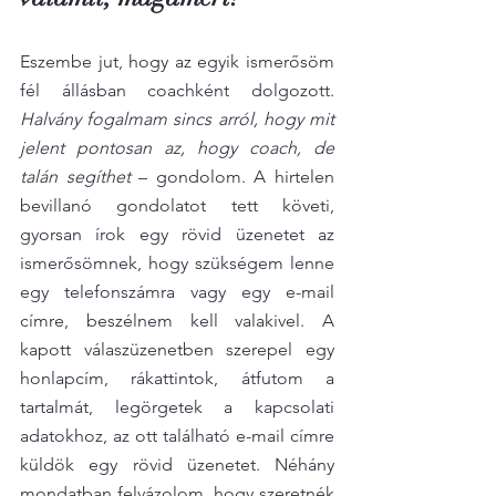
Eszembe jut, hogy az egyik ismerősöm 
fél állásban coachként dolgozott. 
Halvány fogalmam sincs arról, hogy mit 
jelent pontosan az, hogy coach, de 
talán segíthet
 – gondolom. A hirtelen 
bevillanó gondolatot tett követi, 
gyorsan írok egy rövid üzenetet az 
ismerősömnek, hogy szükségem lenne 
egy telefonszámra vagy egy e-mail 
címre, beszélnem kell valakivel. A 
kapott válaszüzenetben szerepel egy 
honlapcím, rákattintok, átfutom a 
tartalmát, legörgetek a kapcsolati 
adatokhoz, az ott található e-mail címre 
küldök egy rövid üzenetet. Néhány 
mondatban felvázolom, hogy szeretnék 