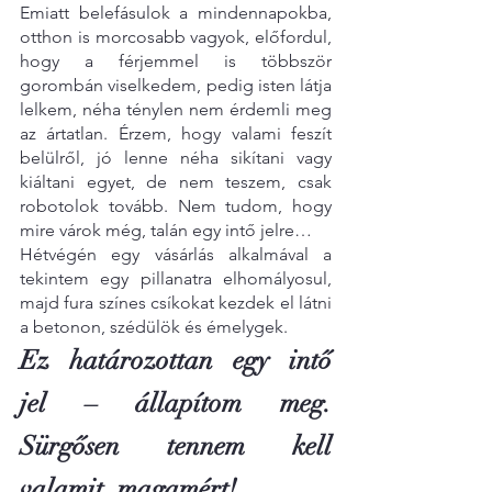
Emiatt belefásulok a mindennapokba, 
otthon is morcosabb vagyok, előfordul, 
hogy a férjemmel is többször 
gorombán viselkedem, pedig isten látja 
lelkem, néha ténylen nem érdemli meg 
az ártatlan. Érzem, hogy valami feszít 
belülről, jó lenne néha sikítani vagy 
kiáltani egyet, de nem teszem, csak 
robotolok tovább. Nem tudom, hogy 
mire várok még, talán egy intő jelre…
Hétvégén egy vásárlás alkalmával a 
tekintem egy pillanatra elhomályosul, 
majd fura színes csíkokat kezdek el látni 
a betonon, szédülök és émelygek.
Ez határozottan egy intő 
jel – állapítom meg. 
Sürgősen tennem kell 
valamit, magamért!