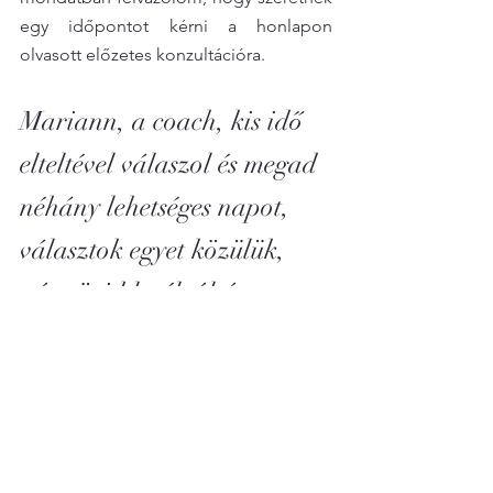
egy időpontot kérni a honlapon 
olvasott előzetes konzultációra.
Mariann, a coach, kis idő 
elteltével válaszol és megad 
néhány lehetséges napot, 
választok egyet közülük, 
pár rövid levélváltás 
követően megtörténik a 
kapcsolatfelvétel.
Izgatottan várom az előzetes 
konzultációt.