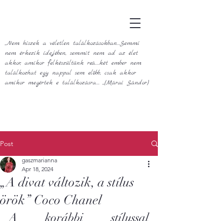
„Nem hiszek a véletlen találkozásokban…Semmi
nem érkezik idejében, semmit nem ad az élet
akkor, amikor felkészültünk reá.…két ember nem
találkozhat egy nappal sem előbb, csak akkor
amikor megértek e találkozásra… „(Márai Sándor)
Post
gaszmarianna
Apr 18, 2024
„A divat változik, a stílus
örök” Coco Chanel
A korábbi stílussal 